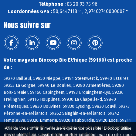
Téléphone :
03 20 93 75 96
Coordonnées GPS :
50,6447118 ° , 2,97402740000007 °
Nous suivre sur
Votre magasin Biocoop Bio Et'hique (59160) est proche
de :
59270 Bailleul, 59850 Nieppe, 59181 Steenwerck, 59940 Estaires,
59253 La Gorgue, 59940 Le Doulieu, 59280 Armentières, 59280
Bois-Grenier, 59160 Capinghem, 59193 Erquinghem-Lys, 59236
Frelinghien, 59116 Houplines, 59930 La Chapelle-d, 59840
Prémesques, 59830 Bouvines, 59830 Cysoing, 59830 Louvil, 59273
Péronne-en-Mélantois, 59262 Sainghin-en-Mélantois, 59242
Templeuve, 59320 Emmerin, 59320 Haubourdin, 59120 Loos, 59211
Santes, 59136 Wavrin, 59249 Aubers, 59134 Fournes-en-Weppes,
Afin de vous offrir la meilleure expérience possible, Biocoop utilise
59249 Fromelles, 59496 Hantay, 59134 Herlies
des cookies : pour assurer une performance optimale du site, pour