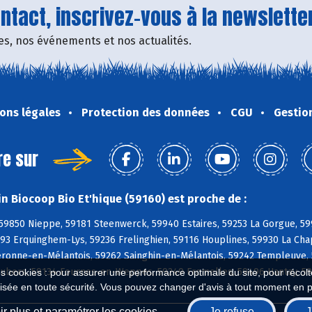
tact, inscrivez-vous à la newsletter
fres, nos événements et nos actualités.
ons légales
Protection des données
CGU
Gestio
re sur
n Biocoop Bio Et'hique (59160) est proche de :
 59850 Nieppe, 59181 Steenwerck, 59940 Estaires, 59253 La Gorgue, 59
93 Erquinghem-Lys, 59236 Frelinghien, 59116 Houplines, 59930 La Cha
Péronne-en-Mélantois, 59262 Sainghin-en-Mélantois, 59242 Templeuve,
Aubers, 59134 Fournes-en-Weppes, 59249 Fromelles, 59496 Hantay, 59
es cookies : pour assurer une performance optimale du site, pour récolter
isée en toute sécurité. Vous pouvez changer d'avis à tout moment en 
r plus et paramétrer les cookies
Je refuse
J