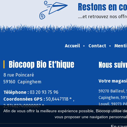
Restons en con
....et retrouvez nos of
Accueil
Contact
Menti
Biocoop Bio Et'hique
Nous suiv
8 rue Poincaré
Votre magasi
59160 Capinghem
59270 Bailleul,
Téléphone :
03 20 93 75 96
Capinghem, 591
Coordonnées GPS :
50,6447118 ° ,
Louvil, 59273 
2,97402740000007 °
Wavrin, 59249 
Afin de vous offrir la meilleure expérience possible, Biocoop utilise d
vous proposer une navigation personnal
En savoi