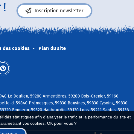
 !
Inscription newsletter
n des cookies
Plan du site
940 Le Doulieu, 59280 Armentières, 59280 Bois-Grenier, 59160
pelle-d, 59840 Prémesques, 59830 Bouvines, 59830 Cysoing, 59830
 59320 Emmerin, 59320 Haubourdin, 59120 Loos, 59211 Santes, 59136
134 Herlies
 des statistiques afin d'analyser le trafic et la performance du site et
paramétrant vos cookies. OK pour vous ?
'accepte