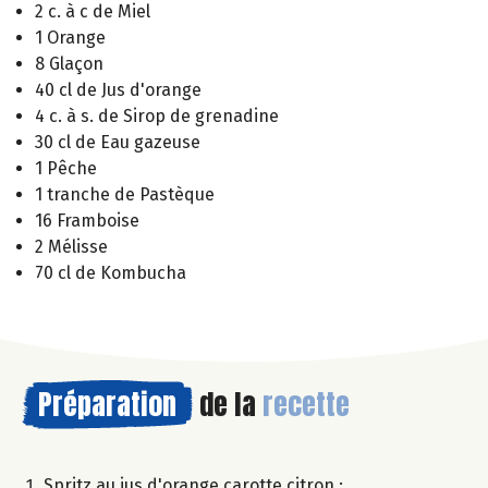
2 c. à c de Miel
1 Orange
8 Glaçon
40 cl de Jus d'orange
4 c. à s. de Sirop de grenadine
30 cl de Eau gazeuse
1 Pêche
1 tranche de Pastèque
16 Framboise
2 Mélisse
70 cl de Kombucha
Préparation
de la
recette
Spritz au jus d'orange carotte citron :