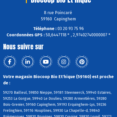
8 rue Poincaré
59160 Capinghem
Téléphone :
03 20 93 75 96
Coordonnées GPS :
50,6447118 ° , 2,97402740000007 °
Nous suivre sur
Votre magasin Biocoop Bio Et'hique (59160) est proche
de :
59270 Bailleul, 59850 Nieppe, 59181 Steenwerck, 59940 Estaires,
59253 La Gorgue, 59940 Le Doulieu, 59280 Armentières, 59280
Bois-Grenier, 59160 Capinghem, 59193 Erquinghem-Lys, 59236
Frelinghien, 59116 Houplines, 59930 La Chapelle-d, 59840
Prémesques, 59830 Bouvines, 59830 Cysoing, 59830 Louvil, 59273